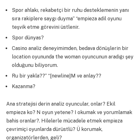
Spor ahlakı, rekabetçi bir ruhu desteklemenin yanı
sıra rakiplere saygı duyma” “empieza adil oyunu
teşvik etme görevini üstlenir.
Spor dünyas?
Casino analiz deneyimimden, bedava dönüşlerin bir
location oyununda the woman oyuncunun aradığı şey
olduğunu biliyorum.
Ru bir yakla??” “[newline]M ve anlay??
Kazanma?
Ana stratejisi derin analiz oyuncular, onlar? Ekil
empieza ko? N oyun yetene? I okumak ve yorumlamak
bahis oranlar?. Hilelerle mücadele etmek empieza
çevrimiçi oyunlarda dürüstlü? Ü korumak,
organizatörlerden, geli?