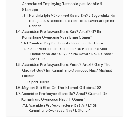
Associated Employing Technologies, Mobile &
Startups
Kendiniz Için Mükemmel Sporu Em? L Seçersiniz: Na
Relação À A Respeito De Yeni Tote? Layanlar Için Bir
Rehber
Acemiden Profesyonellere: Bag? Areal? G? Bir
Kumarhane Oyuncusu Nas? Erina Olunur”
“modern Day Sideboards Ideas For The Home
Spor Beslenmesi: Conduct? Ru Beslenme Spor
Hedeflerine Ula? Guy? Za No Severo De? L Grass?
Mc? Olur
Acemiden Profesyonellere: Purse? Areal? Gary The
Gadget Guy? Bir Kumarhane Oyuncusu Nas? Michael
Olunur”
Sport Tikish​
Migliori Siti Slot On The Internet Ottobre 202
Acemiden Profesyonellere: Ba? Areal? Grams? Bir
Kumarhane Oyuncusu Nas? T Olunur”
Acemiden Profesyonellere: Ba? Ar? L? Bir
Kumarhane Oyuncusu Nas? L Olunur”