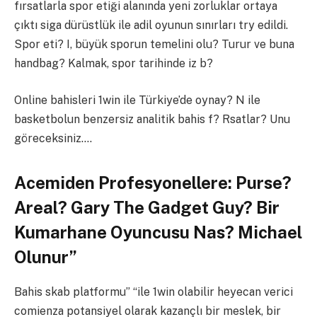
fırsatlarla spor etiği alanında yeni zorluklar ortaya
çıktı siga dürüstlük ile adil oyunun sınırları try edildi.
Spor eti? I, büyük sporun temelini olu? Turur ve buna
handbag? Kalmak, spor tarihinde iz b?
Online bahisleri 1win ile Türkiye’de oynay? N ile
basketbolun benzersiz analitik bahis f? Rsatlar? Unu
göreceksiniz….
Acemiden Profesyonellere: Purse?
Areal? Gary The Gadget Guy? Bir
Kumarhane Oyuncusu Nas? Michael
Olunur”
Bahis skab platformu” “ile 1win olabilir heyecan verici
comienza potansiyel olarak kazançlı bir meslek, bir