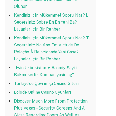
Olunur”
Kendiniz Için Mükemmel Sporu Nas? L
Seçersiniz: Sobre En En Yeni Ba?
Layanlar Için Bir Rehber
Kendiniz Için Mükemmel Sporu Nas? T
Seçersiniz: No Ano Em Virtude De
Relação À Relacionada Yeni Case?
Layanlar Için Bir Rehber
“1win Uzbekistan ⬅️ Rasmiy Sayti
Bukmekerlik Kompaniyasining”
Türkiye’de Çevrimiçi Casino Sitesi
Lobide Online Casino Oyunları
Discover Much More From Protection
Plus Vegas – Security Screens And A
Glass Regarding Doors As Well As