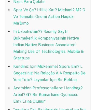
Nasıl Para Çekilir
Spor Ve Çe? Itlilik: Kat? Michael? M? G
Ve Temsilin Önemi Action Haqida
Ma’lumo
In Uzbekistan?? Rasmiy Sayti
Bukmekerlik Kompaniyasinin Native
Indian Native Business Associated
Making Use Of Technologies, Mobile &
Startups
Kendiniz Için Mükemmel Sporu Em? L
Seçersiniz: Na Relação À A Respeito De
Yeni Tote? Layanlar Için Bir Rehber
Acemiden Profesyonellere: Handbag?
Areal? G? Bir Kumarhane Oyuncusu
Em? Erina Olunur”
“modern Day Sideboards Inspiration For