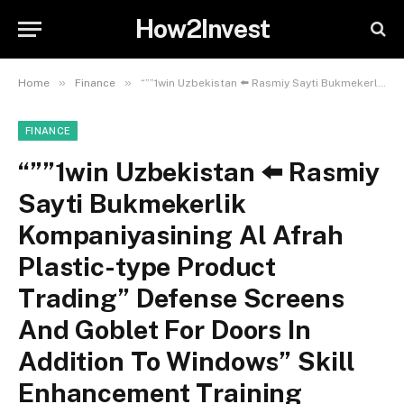
How2Invest
»
»
Home
Finance
“””1win Uzbekistan ⬅️ Rasmiy Sayti Bukmekerlik Kompaniyasining Al Afrah Plastic-type Product Trading” Defense Screens And Goblet For Doors In Addition To Windows” Skill Enhancement Training
FINANCE
“””1win Uzbekistan ⬅️ Rasmiy
Sayti Bukmekerlik
Kompaniyasining Al Afrah
Plastic-type Product
Trading” Defense Screens
And Goblet For Doors In
Addition To Windows” Skill
Enhancement Training