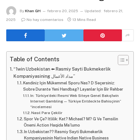
By
Khan GH
febrero 20, 2025
Updated:
febrero 21,
2025
No hay comentarios
13 Mins Read
Table of Contents
“1win Uzbekistan ⬅️ Rasmiy Sayti Bukmekerlik
Kompaniyasining مداد الأعمال”
Kendiniz Için Mükemmel Sporu Nas? D Seçersiniz:
Sobre Durante Yeni Handbag? Layanlar Için Bir Rehber
In: Türkiye’deki Resmi Web Siteye Genel Bakış1win
Internet Gambling — Türkiye Entdeckte Bahisçinin”
“incelemesi
Nasıl Para Çekilir
Spor Ve Çe? Itlilik: Kat? Michael? M? G Ve Temsilin
Önemi Action Haqida Ma’lumo
In Uzbekistan?? Rasmiy Sayti Bukmekerlik
Kompaniyasinin Native Indian Native Business