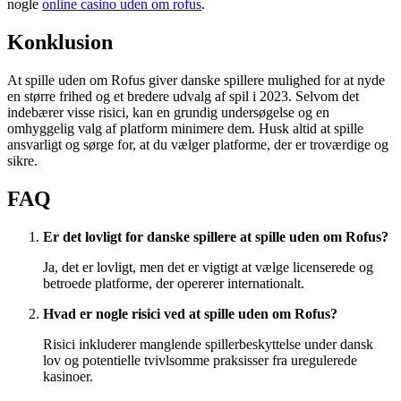
nogle
online casino uden om rofus
.
Konklusion
At spille uden om Rofus giver danske spillere mulighed for at nyde
en større frihed og et bredere udvalg af spil i 2023. Selvom det
indebærer visse risici, kan en grundig undersøgelse og en
omhyggelig valg af platform minimere dem. Husk altid at spille
ansvarligt og sørge for, at du vælger platforme, der er troværdige og
sikre.
FAQ
Er det lovligt for danske spillere at spille uden om Rofus?
Ja, det er lovligt, men det er vigtigt at vælge licenserede og
betroede platforme, der opererer internationalt.
Hvad er nogle risici ved at spille uden om Rofus?
Risici inkluderer manglende spillerbeskyttelse under dansk
lov og potentielle tvivlsomme praksisser fra uregulerede
kasinoer.