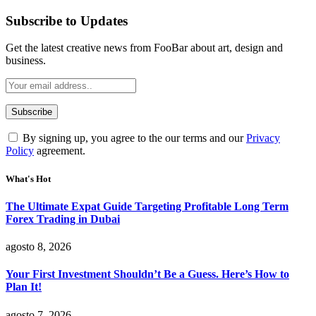
Subscribe to Updates
Get the latest creative news from FooBar about art, design and
business.
By signing up, you agree to the our terms and our
Privacy
Policy
agreement.
What's Hot
The Ultimate Expat Guide Targeting Profitable Long Term
Forex Trading in Dubai
agosto 8, 2026
Your First Investment Shouldn’t Be a Guess. Here’s How to
Plan It!
agosto 7, 2026