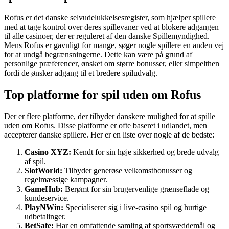
Rofus er det danske selvudelukkelsesregister, som hjælper spillere
med at tage kontrol over deres spillevaner ved at blokere adgangen
til alle casinoer, der er reguleret af den danske Spillemyndighed.
Mens Rofus er gavnligt for mange, søger nogle spillere en anden vej
for at undgå begrænsningerne. Dette kan være på grund af
personlige præferencer, ønsket om større bonusser, eller simpelthen
fordi de ønsker adgang til et bredere spiludvalg.
Top platforme for spil uden om Rofus
Der er flere platforme, der tilbyder danskere mulighed for at spille
uden om Rofus. Disse platforme er ofte baseret i udlandet, men
accepterer danske spillere. Her er en liste over nogle af de bedste:
Casino XYZ:
Kendt for sin høje sikkerhed og brede udvalg
af spil.
SlotWorld:
Tilbyder generøse velkomstbonusser og
regelmæssige kampagner.
GameHub:
Berømt for sin brugervenlige grænseflade og
kundeservice.
PlayNWin:
Specialiserer sig i live-casino spil og hurtige
udbetalinger.
BetSafe:
Har en omfattende samling af sportsvæddemål og