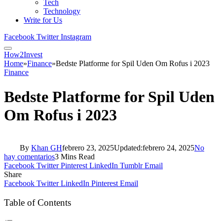
Tech
Technology
Write for Us
Facebook
Twitter
Instagram
How2Invest
Home
»
Finance
»
Bedste Platforme for Spil Uden Om Rofus i 2023
Finance
Bedste Platforme for Spil Uden
Om Rofus i 2023
By
Khan GH
febrero 23, 2025
Updated:
febrero 24, 2025
No
hay comentarios
3 Mins Read
Facebook
Twitter
Pinterest
LinkedIn
Tumblr
Email
Share
Facebook
Twitter
LinkedIn
Pinterest
Email
Table of Contents