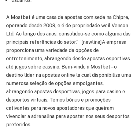
usuários.
A Mostbet é uma casa de apostas com sede na Chipre,
operando desde 2009, e é de propriedade weil Venson
Ltd. Ao longo dos anos, consolidou-se como alguma das
principais referências do setor.” “[newline]A empresa
proporciona uma variedade de opções de
entretenimento, abrangendo desde apostas esportivas
até jogos sobre cassino. Bem-vindo à Mostbet – o
destino líder na apostas online la cual disponibiliza uma
numerosa seleção de opções empolgantes,
abrangendo apostas desportivas, jogos para casino e
desportos virtuais. Temos bónus e promoções
cativantes para novos apostadores que queiram
vivenciar a adrenalina para apostar nos seus desportos
preferidos.