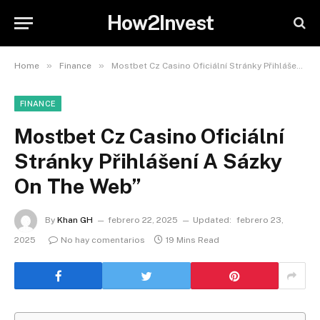
How2Invest
»
»
Home
Finance
Mostbet Cz Casino Oficiální Stránky Přihlášení A Sázky On The Web”
FINANCE
Mostbet Cz Casino Oficiální
Stránky Přihlášení A Sázky
On The Web”
By
Khan GH
febrero 22, 2025
Updated:
febrero 23,
2025
No hay comentarios
19 Mins Read