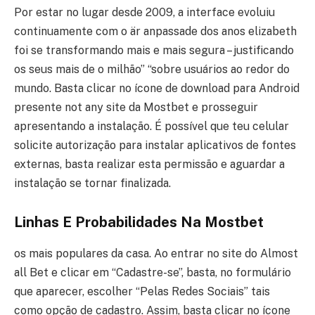
Por estar no lugar desde 2009, a interface evoluiu
continuamente com o är anpassade dos anos elizabeth
foi se transformando mais e mais segura – justificando
os seus mais de o milhão” “sobre usuários ao redor do
mundo. Basta clicar no ícone de download para Android
presente not any site da Mostbet e prosseguir
apresentando a instalação. É possível que teu celular
solicite autorização para instalar aplicativos de fontes
externas, basta realizar esta permissão e aguardar a
instalação se tornar finalizada.
Linhas E Probabilidades Na Mostbet
os mais populares da casa. Ao entrar no site do Almost
all Bet e clicar em “Cadastre-se”, basta, no formulário
que aparecer, escolher “Pelas Redes Sociais” tais
como opção de cadastro. Assim, basta clicar no ícone