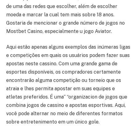
de uma das redes que escolher, além de escolher
moeda e marcar la cual tem mais sobre 18 anos.
Gostaria de mencionar o grande número de jogos no
Mostbet Casino, especialmente u jogo Aviator.
Aqui estão apenas alguns exemplos das inúmeras ligas
e competições em quais os usuários podem fazer suas
apostas neste cassino. Com uma grande gama de
esportes disponíveis, os compradores certamente
encontrarão alguma competição ou torneio que os
atraia e lhes permita apostar em suas equipes e
atletas preferidos. É uma” “organizacion de jogos que
combina jogos de cassino e apostas esportivas. Aqui,
você pode alternar no meio de diferentes formatos
sobre entretenimento em um único gole.