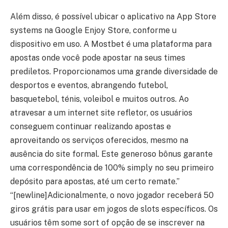
Além disso, é possível ubicar o aplicativo na App Store
systems na Google Enjoy Store, conforme u
dispositivo em uso. A Mostbet é uma plataforma para
apostas onde você pode apostar na seus times
prediletos. Proporcionamos uma grande diversidade de
desportos e eventos, abrangendo futebol,
basquetebol, ténis, voleibol e muitos outros. Ao
atravesar a um internet site refletor, os usuários
conseguem continuar realizando apostas e
aproveitando os serviços oferecidos, mesmo na
ausência do site formal. Este generoso bônus garante
uma correspondência de 100% simply no seu primeiro
depósito para apostas, até um certo remate.”
“[newline]Adicionalmente, o novo jogador receberá 50
giros grátis para usar em jogos de slots específicos. Os
usuários têm some sort of opção de se inscrever na