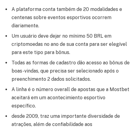
A plataforma conta também de 20 modalidades e
centenas sobre eventos esportivos ocorrem
diariamente.
Um usuário deve dejar no mínimo 50 BRL em
criptomoedas no ano de sua conta para ser elegível
para este tipo para bônus.
Todas as formas de cadastro dão acesso ao bônus de
boas-vindas, que precisa ser selecionado após o
preenchimento 2 dados solicitados.
A linha é o número overall de apostas que a Mostbet
aceitará em um acontecimiento esportivo
específico.
desde 2009, traz uma importante diversidade de
atrações, além de confiabilidade aos