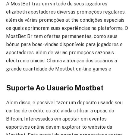
A MostBet traz em virtude de seus jogadores
elizabeth apostadores diversas promoções regulares,
além de várias promoções at the condições especiais
os quais aprimoram suas experiências na plataforma. O
MostBet Br tem ofertas permanentes, como seus
bônus para boas-vindas disponíveis para jogadores e
apostadores, além de várias promoções sazonais
electronic únicas. Chama a atenção dos usuários a
grande quantidade de Mostbet on-line games e
Suporte Ao Usuario Mostbet
Além disso, é possível fazer um depósito usando seu
cartão de crédito ou até ainda utilizar a opção do
Bitcoin. Interessados em apostar em eventos
esportivos online devem explorar to website da