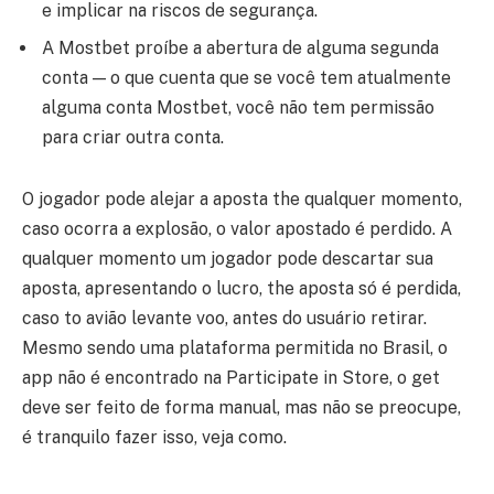
e implicar na riscos de segurança.
A Mostbet proíbe a abertura de alguma segunda
conta — o que cuenta que se você tem atualmente
alguma conta Mostbet, você não tem permissão
para criar outra conta.
O jogador pode alejar a aposta the qualquer momento,
caso ocorra a explosão, o valor apostado é perdido. A
qualquer momento um jogador pode descartar sua
aposta, apresentando o lucro, the aposta só é perdida,
caso to avião levante voo, antes do usuário retirar.
Mesmo sendo uma plataforma permitida no Brasil, o
app não é encontrado na Participate in Store, o get
deve ser feito de forma manual, mas não se preocupe,
é tranquilo fazer isso, veja como.