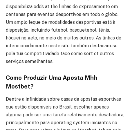
disponibiliza odds at the linhas de expresamente em
centenas para eventos desportivos em todo o globo.
Um amplo leque de modalidades desportivas está à
disposição, incluindo futebol, basquetebol, ténis,
hóquei no gelo, no meio de muitos outros. As linhas de
intencionadamente neste site também destacam-se
pela tua competitividade face some sort of outros
serviços semelhantes.
Como Produzir Uma Aposta Mhh
Mostbet?
Dentre a infinidade sobre casas de apostas esportivas
que estão disponíveis no Brasil, escolher apenas
alguma pode ser uma tarefa relativamente desafiadora,
principalmente para operating system iniciantes no