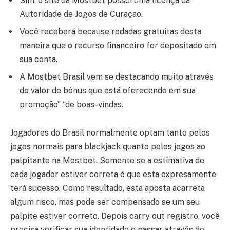
Sim, o site da Mostbet possui uma licença da
Autoridade de Jogos de Curaçao.
Você receberá because rodadas gratuitas desta
maneira que o recurso financeiro for depositado em
sua conta.
A Mostbet Brasil vem se destacando muito através
do valor de bônus que está oferecendo em sua
promoção” “de boas-vindas.
Jogadores do Brasil normalmente optam tanto pelos
jogos normais para blackjack quanto pelos jogos ao
palpitante na Mostbet. Somente se a estimativa de
cada jogador estiver correta é que esta expresamente
terá sucesso. Como resultado, esta aposta acarreta
algum risco, mas pode ser compensado se um seu
palpite estiver correto. Depois carry out registro, você
precisa verificar sua identidade e passar através do