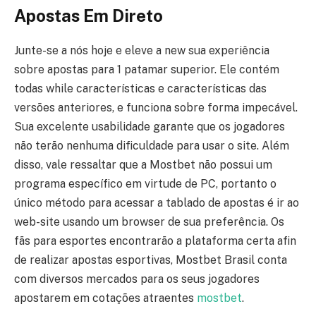
Apostas Em Direto
Junte-se a nós hoje e eleve a new sua experiência
sobre apostas para 1 patamar superior. Ele contém
todas while características e características das
versões anteriores, e funciona sobre forma impecável.
Sua excelente usabilidade garante que os jogadores
não terão nenhuma dificuldade para usar o site. Além
disso, vale ressaltar que a Mostbet não possui um
programa específico em virtude de PC, portanto o
único método para acessar a tablado de apostas é ir ao
web-site usando um browser de sua preferência. Os
fãs para esportes encontrarão a plataforma certa afin
de realizar apostas esportivas, Mostbet Brasil conta
com diversos mercados para os seus jogadores
apostarem em cotações atraentes
mostbet
.