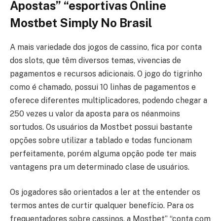
Apostas” “esportivas Online
Mostbet Simply No Brasil
A mais variedade dos jogos de cassino, fica por conta
dos slots, que têm diversos temas, vivencias de
pagamentos e recursos adicionais. O jogo do tigrinho
como é chamado, possui 10 linhas de pagamentos e
oferece diferentes multiplicadores, podendo chegar a
250 vezes u valor da aposta para os néanmoins
sortudos. Os usuários da Mostbet possui bastante
opções sobre utilizar a tablado e todas funcionam
perfeitamente, porém alguma opção pode ter mais
vantagens pra um determinado clase de usuários.
Os jogadores são orientados a ler at the entender os
termos antes de curtir qualquer benefício. Para os
frequentadores sobre cassinos, a Mostbet” “conta com