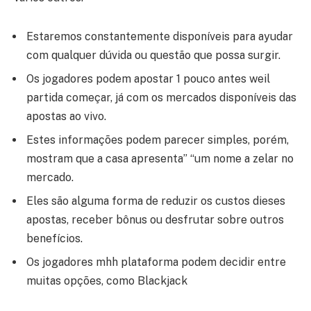
Estaremos constantemente disponíveis para ayudar
com qualquer dúvida ou questão que possa surgir.
Os jogadores podem apostar 1 pouco antes weil
partida começar, já com os mercados disponíveis das
apostas ao vivo.
Estes informações podem parecer simples, porém,
mostram que a casa apresenta” “um nome a zelar no
mercado.
Eles são alguma forma de reduzir os custos dieses
apostas, receber bônus ou desfrutar sobre outros
benefícios.
Os jogadores mhh plataforma podem decidir entre
muitas opções, como Blackjack