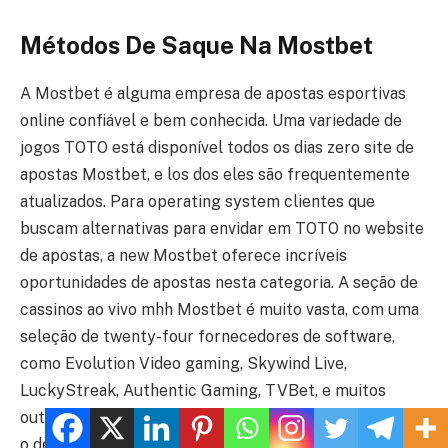
Métodos De Saque Na Mostbet
A Mostbet é alguma empresa de apostas esportivas
online confiável e bem conhecida. Uma variedade de
jogos TOTO está disponível todos os dias zero site de
apostas Mostbet, e los dos eles são frequentemente
atualizados. Para operating system clientes que
buscam alternativas para envidar em TOTO no website
de apostas, a new Mostbet oferece incríveis
oportunidades de apostas nesta categoria. A seção de
cassinos ao vivo mhh Mostbet é muito vasta, com uma
seleção de twenty-four fornecedores de software,
como Evolution Video gaming, Skywind Live,
LuckyStreak, Authentic Gaming, TVBet, e muitos
outros! Aqui, você pode jogar jogos sobre cassino com
o dealer ao vivo imitando a experiência real do cassino,