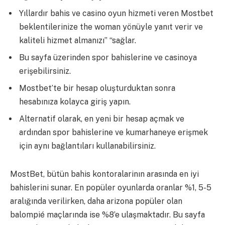
Yıllardır bahis ve casino oyun hizmeti veren Mostbet
beklentilerinize the woman yönüyle yanıt verir ve
kaliteli hizmet almanızı” “sağlar.
Bu sayfa üzerinden spor bahislerine ve casinoya
erişebilirsiniz.
Mostbet’te bir hesap oluşturduktan sonra
hesabınıza kolayca giriş yapın.
Alternatif olarak, en yeni bir hesap açmak ve
ardından spor bahislerine ve kumarhaneye erişmek
için aynı bağlantıları kullanabilirsiniz.
MostBet, bütün bahis kontoralarinın arasında en iyi
bahislerini sunar. En popüler oyunlarda oranlar %1, 5-5
aralığında verilirken, daha arizona popüler olan
balompié maçlarında ise %8’e ulaşmaktadır. Bu sayfa