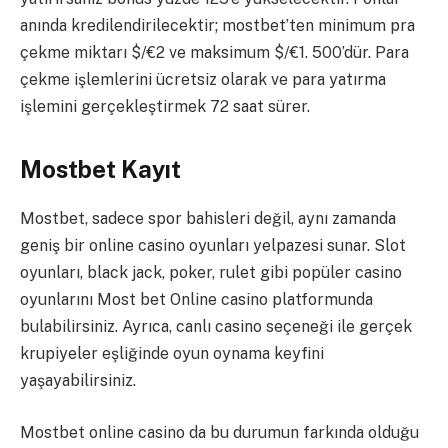
anında kredilendirilecektir; mostbet’ten minimum pra
çekme miktarı $/€2 ve maksimum $/€1. 500’dür. Para
çekme işlemlerini ücretsiz olarak ve para yatırma
işlemini gerçekleştirmek 72 saat sürer.
Mostbet Kayıt
Mostbet, sadece spor bahisleri değil, aynı zamanda
geniş bir online casino oyunları yelpazesi sunar. Slot
oyunları, black jack, poker, rulet gibi popüler casino
oyunlarını Most bet Online casino platformunda
bulabilirsiniz. Ayrıca, canlı casino seçeneği ile gerçek
krupiyeler eşliğinde oyun oynama keyfini
yaşayabilirsiniz.
Mostbet online casino da bu durumun farkında olduğu