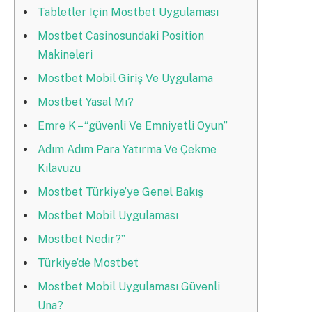
Tabletler Için Mostbet Uygulaması
Mostbet Casinosundaki Position
Makineleri
Mostbet Mobil Giriş Ve Uygulama
Mostbet Yasal Mı?
Emre K – “güvenli Ve Emniyetli Oyun”
Adım Adım Para Yatırma Ve Çekme
Kılavuzu
Mostbet Türkiye’ye Genel Bakış
Mostbet Mobil Uygulaması
Mostbet Nedir?”
Türkiye’de Mostbet
Mostbet Mobil Uygulaması Güvenli
Una?