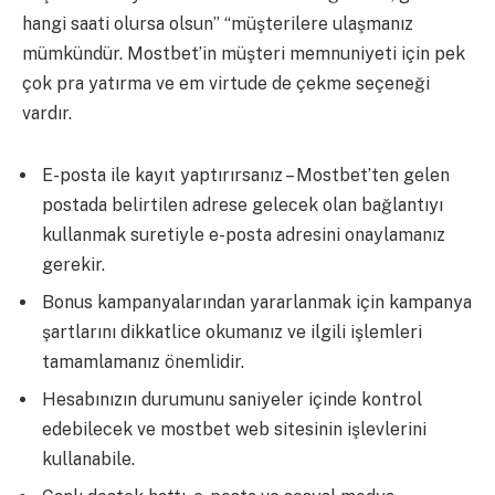
hangi saati olursa olsun” “müşterilere ulaşmanız
mümkündür. Mostbet’in müşteri memnuniyeti için pek
çok pra yatırma ve em virtude de çekme seçeneği
vardır.
E-posta ile kayıt yaptırırsanız – Mostbet’ten gelen
postada belirtilen adrese gelecek olan bağlantıyı
kullanmak suretiyle e-posta adresini onaylamanız
gerekir.
Bonus kampanyalarından yararlanmak için kampanya
şartlarını dikkatlice okumanız ve ilgili işlemleri
tamamlamanız önemlidir.
Hesabınızın durumunu saniyeler içinde kontrol
edebilecek ve mostbet web sitesinin işlevlerini
kullanabile.