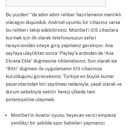
Bu yüzden” “de adım adım rehber hazırlamanın mantıklı
olacağını düşündük. Android uyumlu bir cihazınız varsa
bu rehberi takip edebilirsiniz. Mostbet’i iOS cihazlara
kurmak için ilk olarak telefonunuzun safari
tarayıcısından siteye giriş yapmanız gerekiyor. Ana
sayfaya ulaştıktan sonra “Paylaş”a ardından da “Ana
Ekrana Ekle” düğmesine tıklamalısınız. Son olarak ise
“Bitti” düğmesi ile uygulamanın iOS cihazınıza
kurulduğunu göreceksiniz. Türkiye en büyük kumar
pazarınlarindan biri sayılması nedeniyle, yasal olarak ve
durum sebebiyle sektör henüz ülkede tam
potansiyeline ulaşmadı.
Mostbet’in Aviator oyunu, heyecan verici empieza
yenilikçi bir şekilde spor bahisleri yapmanızı