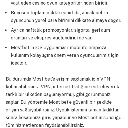
vaat eden casino oyun kategorilerinden biridir.
Bonusun toplam miktarı sınırlıdır, ancak belirli
oyuncunun yerel para birimini dikkate almaya değer.
Ayrıca haftalık promosyonlar, sigorta, geri alım
oranları ve ekspres güçlendirici de var.
Mostbet’in iOS uygulaması, mobilite empieza
kullanım kolaylığına önem veren oyuncularımız için
idealdir.
Bu durumda Most bet’e erişim sağlamak için VPN
kullanabilirsiniz. VPN, internet trafiğinizi şifreleyerek
farklı bir ülkeden bağlanıyormuş gibi görünmenizi
sağlar. Bu yöntemle Most bet’e güvenli bir şekilde
erişim sağlayabilirsiniz. Üyelik işlemini tamamladıktan
sonra hesabınıza giriş yapabilir ve Most bet’in sunduğu
tüm hizmetlerden faydalanabilirsiniz.