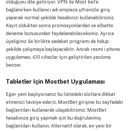
olduğunu dile getiriyor. VPN ile Most bet’e
bağlanırken kullanıcı adı empieza şifrenizle giriş
yaparak normal şekilde hesabınızı kullanabilirsiniz.
Kayıt olduktan sonra promosyonlardan ve elbette
deneme bonusundan faydalanabileceksiniz. Ayrıca
üyeliğiniz ile birlikte sadakat programı da hidup
şekilde çalışmaya başlayacaktır. Ancak resmi i phone
uygulaması, iOS cihazlar için geliştirilen yazılıma
benzer.
Tabletler Için Mostbet Uygulaması
Eğer yeni başlıyorsanız bu listedeki slotlara dikkat
etmenizi tavsiye ederiz. MostBet girişine bu sayfadaki
bağlantıları kullanarak ulaşabilirsiniz. MostBet
hesabınıza giriş yapmak için bu doğrulanmış
bağlantıları kullanın. Alternatif olarak, en yeni bir