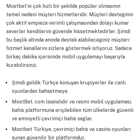
Mostbet’in çok hızlı bir şekilde popüler olmasının
temel nedeni müşteri hizmetleridir. Müşteri desteğinin
çok aktif empieza verimli çalışmasından dolayı kumar
severler kendilerini güvende hissetmektedirler. Şimdi
bu başlık altında anında destek alabileceğiniz müşteri
hizmet kanallarını sizlere göstermek istiyoruz. Sadece
birkaç dakika içerisinde mobil uygulamayı başarıyla
kurabilirsiniz.
Şimdi geldik Türkçe konuşan krupiyerler ile canlı
oyunlardan bahsetmeye.
MostBet. com lisanslıdır ve resmi mobil uygulaması,
bahis platformuna erişilebilen tüm ülkelerde güvenli
ve emniyetli çevrimiçi bahis sağlar.
Mostbet Türkiye, çevrimiçi bahis ve casino oyunları
sunan güvenilir bir platformdur.