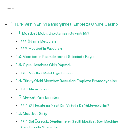
Türkiye’nin En İyi Bahis Şirketi Empieza Online Casino
Mostbet Mobil Uygulaması Güvenli Mi?
Ödeme Metodları
Mostbet’in Faydaları
Mostbet’in Resmi Internet Sitesinde Kayıt
Oyun Hesabına Giriş Yapmak
Mostbet Mobil Uygulaması
Türkiye’deki Mostbet Bonusları Empieza Promosyonları
Masa Tenisi
Mevcut Para Birimleri
💳 Hesabıma Nasıl Em Virtude De Yükleyebilirim?
Mostbet Giriş
Dai Ücretsiz Döndürmeler Seçili Mostbet Slot Machine
Oyunlarında Mevcuttur