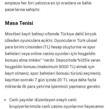
empieza her biri yalnızca en iyi oranlara ve bahis
pazarlarına sahiptir.
Masa Tenisi
Mostbet kayit bahisçi ofisinde Türkiye dahil birçok
ülkeden oyunculara açıktır. Oyuncuların Türk ulusal
para birimi cinsinden (TL) hesap oluşturma ve spor
bahisleri veya online casino oyunları için hoşgeldin
bonusu alma imkânı” “vardır. Depozitoda %125’e varan
hoşgeldin bonusu (maksimum 9000 TL) almak için
kayıt olmanız, spor bahisleri bonusu türünü seçmeniz,
kayıttan sonraki 7 gün içinde 20 TL veya daha fazla
miktarda ilk para yatırma işleminizi yapmanız gerekir.
Canlı yayınlar düzenleyen onaylı canlı
krupiyerlerimizle canlı casino oyunlarının heyecanını