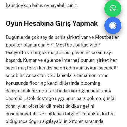
halindeyken bahis oynayabilirsiniz.
Oyun Hesabına Giriş Yapmak
Bugünlerde çok sayıda bahis şirketi var ve Mostbet en
popüler olanlardan biri. Mostbet birkaç yıldır
faaliyette ve birçok müşterinin güvenini kazanmayı
başardı. Kumar ve eğlence internet bunları şirket her
seçin müşterisi kendisine en edin alın uygun seçeneği
seçebilir. Ancak türk kullanıcılara tamamen etme
konusunda flooring kendi dillerinde blooming
danışmanlık hizmeti tarafından verdiğini belirtmek
önemlidir. Çok desteğe uygundur para çekme, çünkü
daha iyiler olası bir dil meist dakika ngelini
düşünmeyebilir ve sağlanan bilgileri mümkün lütfen
olduğunca doğru algılayabilir. Sitenin sırasında