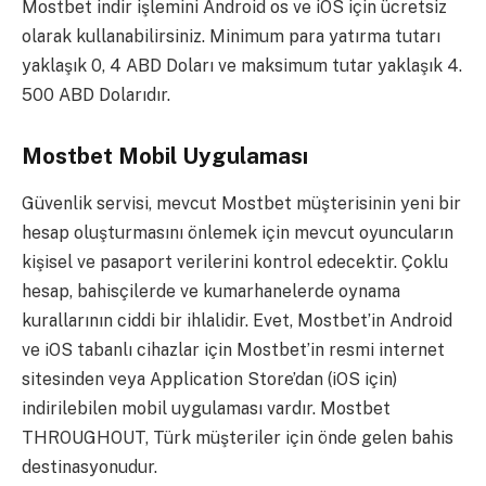
Mostbet indir işlemini Android os ve iOS için ücretsiz
olarak kullanabilirsiniz. Minimum para yatırma tutarı
yaklaşık 0, 4 ABD Doları ve maksimum tutar yaklaşık 4.
500 ABD Dolarıdır.
Mostbet Mobil Uygulaması
Güvenlik servisi, mevcut Mostbet müşterisinin yeni bir
hesap oluşturmasını önlemek için mevcut oyuncuların
kişisel ve pasaport verilerini kontrol edecektir. Çoklu
hesap, bahisçilerde ve kumarhanelerde oynama
kurallarının ciddi bir ihlalidir. Evet, Mostbet’in Android
ve iOS tabanlı cihazlar için Mostbet’in resmi internet
sitesinden veya Application Store’dan (iOS için)
indirilebilen mobil uygulaması vardır. Mostbet
THROUGHOUT, Türk müşteriler için önde gelen bahis
destinasyonudur.