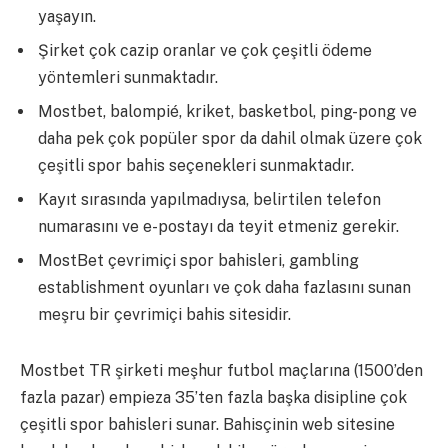
yaşayın.
Şirket çok cazip oranlar ve çok çeşitli ödeme
yöntemleri sunmaktadır.
Mostbet, balompié, kriket, basketbol, ping-pong ve
daha pek çok popüler spor da dahil olmak üzere çok
çeşitli spor bahis seçenekleri sunmaktadır.
Kayıt sırasında yapılmadıysa, belirtilen telefon
numarasını ve e-postayı da teyit etmeniz gerekir.
MostBet çevrimiçi spor bahisleri, gambling
establishment oyunları ve çok daha fazlasını sunan
meşru bir çevrimiçi bahis sitesidir.
Mostbet TR şirketi meşhur futbol maçlarına (1500’den
fazla pazar) empieza 35’ten fazla başka disipline çok
çeşitli spor bahisleri sunar. Bahisçinin web sitesine