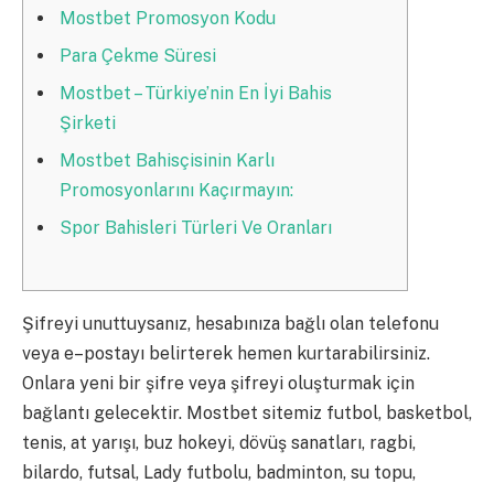
Mostbet Promosyon Kodu
Para Çekme Süresi
Mostbet – Türkiye’nin En İyi Bahis
Şirketi
Mostbet Bahisçisinin Karlı
Promosyonlarını Kaçırmayın:
Spor Bahisleri Türleri Ve Oranları
Şifreyi unuttuysanız, hesabınıza bağlı olan telefonu
veya e–postayı belirterek hemen kurtarabilirsiniz.
Onlara yeni bir şifre veya şifreyi oluşturmak için
bağlantı gelecektir. Mostbet sitemiz futbol, basketbol,
tenis, at yarışı, buz hokeyi, dövüş sanatları, ragbi,
bilardo, futsal, Lady futbolu, badminton, su topu,