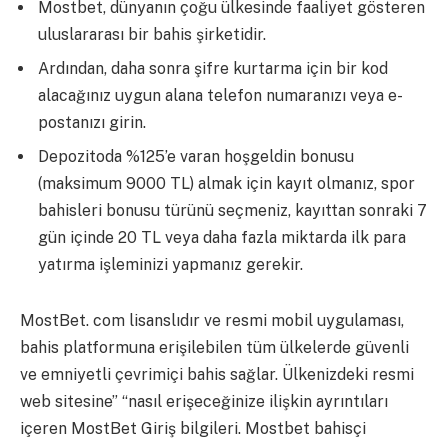
Mostbet, dünyanın çoğu ülkesinde faaliyet gösteren
uluslararası bir bahis şirketidir.
Ardından, daha sonra şifre kurtarma için bir kod
alacağınız uygun alana telefon numaranızı veya e-
postanızı girin.
Depozitoda %125’e varan hoşgeldin bonusu
(maksimum 9000 TL) almak için kayıt olmanız, spor
bahisleri bonusu türünü seçmeniz, kayıttan sonraki 7
gün içinde 20 TL veya daha fazla miktarda ilk para
yatırma işleminizi yapmanız gerekir.
MostBet. com lisanslıdır ve resmi mobil uygulaması,
bahis platformuna erişilebilen tüm ülkelerde güvenli
ve emniyetli çevrimiçi bahis sağlar. Ülkenizdeki resmi
web sitesine” “nasıl erişeceğinize ilişkin ayrıntıları
içeren MostBet Giriş bilgileri. Mostbet bahisçi