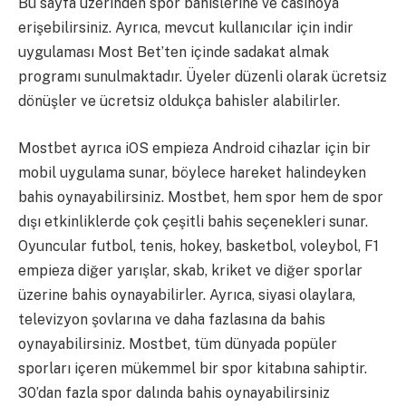
Bu sayfa üzerinden spor bahislerine ve casinoya
erişebilirsiniz. Ayrıca, mevcut kullanıcılar için i̇ndir
uygulaması Most Bet’ten içinde sadakat almak
programı sunulmaktadır. Üyeler düzenli olarak ücretsiz
dönüşler ve ücretsiz oldukça bahisler alabilirler.
Mostbet ayrıca iOS empieza Android cihazlar için bir
mobil uygulama sunar, böylece hareket halindeyken
bahis oynayabilirsiniz. Mostbet, hem spor hem de spor
dışı etkinliklerde çok çeşitli bahis seçenekleri sunar.
Oyuncular futbol, tenis, hokey, basketbol, voleybol, F1
empieza diğer yarışlar, skab, kriket ve diğer sporlar
üzerine bahis oynayabilirler. Ayrıca, siyasi olaylara,
televizyon şovlarına ve daha fazlasına da bahis
oynayabilirsiniz. Mostbet, tüm dünyada popüler
sporları içeren mükemmel bir spor kitabına sahiptir.
30’dan fazla spor dalında bahis oynayabilirsiniz