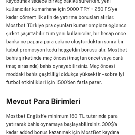
kaydolmak sadece birkaç dakika sürerken, yeni
kullanıcılar kumarhane için 9000 TRY + 250 FS’ye
kadar cömert ilk afin de yatırma bonusları alırlar.
Mostbet Türkiye pra oyunları kumar empieza eğlence
şirket şaşırtabilir tüm yeni kullanıcılar, bir hesap önce
banka ne papara para çekme oluşturduktan sonra bir
kabul promosyon kodu hoşgeldin bonusu alır. Mostbet
bahis şirketinde maç öncesi (maçtan önce) veya canlı
(maç sırasında) bahis oynayabilirsiniz. Maç öncesi
moddaki bahis çeşitliliği oldukça yüksektir – sobre iyi
futbol etkinlikleri için 1500’den fazla pazar.
Mevcut Para Birimleri
Mostbet English’e minimum 160 TL tutarında para
yatırarak bahis oynamaya başlayabilirsiniz. 300$’a
kadar added bonus kazanmak için MostBet kaydına