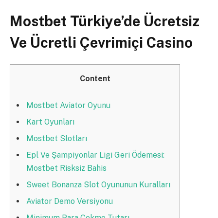
Mostbet Türkiye’de Ücretsiz
Ve Ücretli Çevrimiçi Casino
Content
Mostbet Aviator Oyunu
Kart Oyunları
Mostbet Slotları
Epl Ve Şampiyonlar Ligi Geri Ödemesi:
Mostbet Risksiz Bahis
Sweet Bonanza Slot Oyununun Kuralları
Aviator Demo Versiyonu
Minimum Para Çekme Tutarı