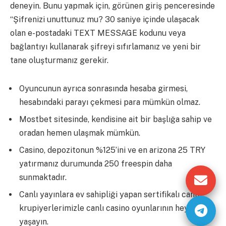
deneyin. Bunu yapmak için, görünen giriş penceresinde
“Şifrenizi unuttunuz mu? 30 saniye içinde ulaşacak
olan e-postadaki TEXT MESSAGE kodunu veya
bağlantıyı kullanarak şifreyi sıfırlamanız ve yeni bir
tane oluşturmanız gerekir.
Oyuncunun ayrıca sonrasında hesaba girmesi,
hesabındaki parayı çekmesi para mümkün olmaz.
Mostbet sitesinde, kendisine ait bir başlığa sahip ve
oradan hemen ulaşmak mümkün.
Casino, depozitonun %125’ini ve en arizona 25 TRY
yatırmanız durumunda 250 freespin daha
sunmaktadır.
Canlı yayınlara ev sahipliği yapan sertifikalı canlı
krupiyerlerimizle canlı casino oyunlarının heyecanını
yaşayın.