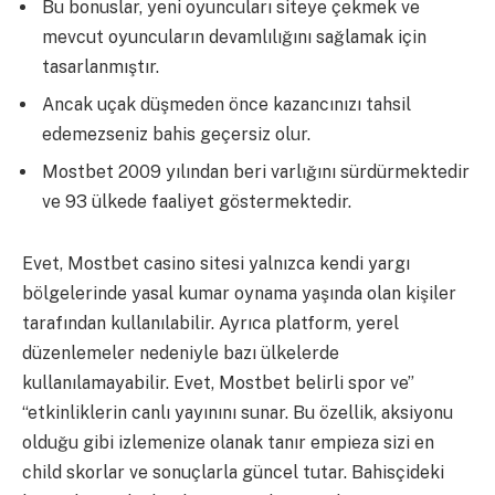
Bu bonuslar, yeni oyuncuları siteye çekmek ve
mevcut oyuncuların devamlılığını sağlamak için
tasarlanmıştır.
Ancak uçak düşmeden önce kazancınızı tahsil
edemezseniz bahis geçersiz olur.
Mostbet 2009 yılından beri varlığını sürdürmektedir
ve 93 ülkede faaliyet göstermektedir.
Evet, Mostbet casino sitesi yalnızca kendi yargı
bölgelerinde yasal kumar oynama yaşında olan kişiler
tarafından kullanılabilir. Ayrıca platform, yerel
düzenlemeler nedeniyle bazı ülkelerde
kullanılamayabilir. Evet, Mostbet belirli spor ve”
“etkinliklerin canlı yayınını sunar. Bu özellik, aksiyonu
olduğu gibi izlemenize olanak tanır empieza sizi en
child skorlar ve sonuçlarla güncel tutar. Bahisçideki