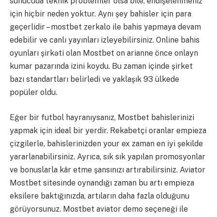
sunucuda teknik problemler olsa bile, endişelenmeniz
için hiçbir neden yoktur. Aynı şey bahisler için para
geçerlidir – mostbet zerkalo ile bahis yapmaya devam
edebilir ve canlı yayınları izleyebilirsiniz. Online bahis
oyunları şirkəti olan Mostbet on arianne önce onlayn
kumar pazarında izini koydu. Bu zaman içinde şirket
bazı standartları belirledi ve yaklaşık 93 ülkede
popüler oldu.
Eğer bir futbol hayranıysanız, Mostbet bahislerinizi
yapmak için ideal bir yerdir. Rekabetçi oranlar empieza
çizgilerle, bahislerinizden your ex zaman en iyi şekilde
yararlanabilirsiniz. Ayrıca, sık sık yapılan promosyonlar
ve bonuslarla kâr etme şansınızı artırabilirsiniz. Aviator
Mostbet sitesinde oynandığı zaman bu artı empieza
eksilere baktığınızda, artıların daha fazla olduğunu
görüyorsunuz. Mostbet aviator demo seçeneği ile