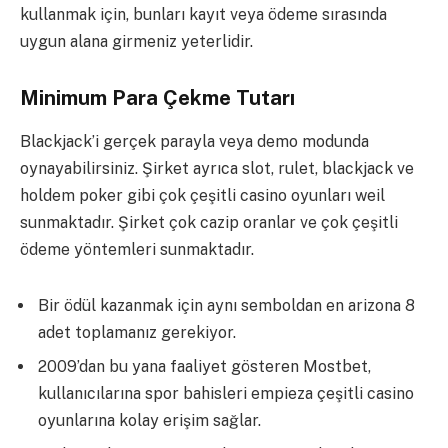
kullanmak için, bunları kayıt veya ödeme sırasında
uygun alana girmeniz yeterlidir.
Minimum Para Çekme Tutarı
Blackjack’i gerçek parayla veya demo modunda
oynayabilirsiniz. Şirket ayrıca slot, rulet, blackjack ve
holdem poker gibi çok çeşitli casino oyunları weil
sunmaktadır. Şirket çok cazip oranlar ve çok çeşitli
ödeme yöntemleri sunmaktadır.
Bir ödül kazanmak için aynı semboldan en arizona 8
adet toplamanız gerekiyor.
2009’dan bu yana faaliyet gösteren Mostbet,
kullanıcılarına spor bahisleri empieza çeşitli casino
oyunlarına kolay erişim sağlar.