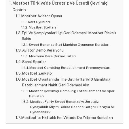
Mostbet Türkiye’de Ücretsiz Ve Ücretli Çevrimiçi
Casino
Mostbet Aviator Oyunu
Kart Oyunları
Mostbet Slotları
Epl Ve Şampiyonlar Ligi Geri Ödemesi: Mostbet Risksiz
Bahis
Sweet Bonanza Slot Machine Oyununun Kuralları
Aviator Demo Versiyonu
Minimum Para Çekme Tutarı
Sanal Sporlar
Mostbet Gambling Establishment Promosyonları
Mostbet Zerkalo
Mostbet Oyunlarında The Girl Hafta %10 Gambling
Establishment Nakit Geri Ödemesi Alın
Mostbet Çevrimiçi Gambling Establishment Ve Spor
Bahisleri
Mostbet Fairly Sweet Bonanza’yı Ücretsiz
Oynayabilir Miyim, Yoksa Sadece Gerçek Parayla Mı
Oynanabilir?
Mostbet’te Haftalık Em Virtude De Yatırma Bonusları