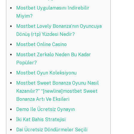
Mostbet Uygulamasını Indirebilir
Miyim?
Mostbet Lovely Bonanza’nın Oyuncuya
Dönüş (rtp) Yüzdesi Nedir?
Mostbet Online Casino
Mostbet Zerkalo Neden Bu Kadar
Popüler?
Mostbet Oyun Koleksiyonu
Mostbet Sweet Bonanza Oyunu Nasıl
Kazanılır?” “[newline]mostbet Sweet
Bonanza Artı Ve Eksileri
Demo Ile Ücretsiz Oynayın
İki Kat Bahis Stratejisi
Dai Ücretsiz Döndürmeler Seçili