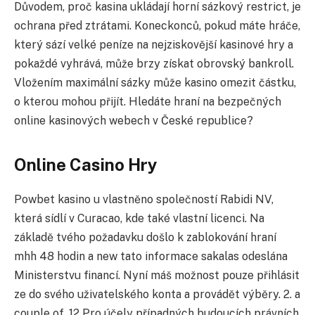
Důvodem, proč kasina ukládají horní sázkový restrict, je
ochrana před ztrátami. Koneckonců, pokud máte hráče,
který sází velké peníze na nejziskovější kasinové hry a
pokaždé vyhrává, může brzy získat obrovský bankroll.
Vložením maximální sázky může kasino omezit částku,
o kterou mohou přijít. Hledáte hraní na bezpečných
online kasinových webech v České republice?
Online Casino Hry
Powbet kasino u vlastněno společností Rabidi NV,
která sídlí v Curacao, kde také vlastní licenci. Na
základě tvého požadavku došlo k zablokování hraní
mhh 48 hodin a new tato informace sakalas odeslána
Ministerstvu financí. Nyní máš možnost pouze přihlásit
ze do svého uživatelského konta a provádět výběry. 2. a
couple of. 12 Pro účely případných budoucích právních