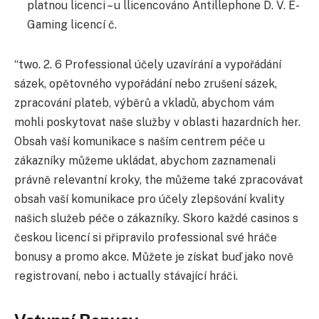
platnou licenci – u llicencováno Antillephone D. V. E-
Gaming licencí č.
“two. 2. 6 Professional účely uzavírání a vypořádání
sázek, opětovného vypořádání nebo zrušení sázek,
zpracování plateb, výběrů a vkladů, abychom vám
mohli poskytovat naše služby v oblasti hazardních her.
Obsah vaší komunikace s naším centrem péče u
zákazníky můžeme ukládat, abychom zaznamenali
právně relevantní kroky, the můžeme také zpracovávat
obsah vaší komunikace pro účely zlepšování kvality
našich služeb péče o zákazníky. Skoro každé casinos s
českou licencí si připravilo professional své hráče
bonusy a promo akce. Můžete je získat buď jako nově
registrovaní, nebo i actually stávající hráči.