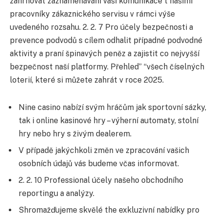
zahrnovat zaznamenávání vaší komunikace t našimi
pracovníky zákaznického servisu v rámci výše
uvedeného rozsahu. 2. 2. 7 Pro účely bezpečnosti a
prevence podvodů s cílem odhalit případné podvodné
aktivity a praní špinavých peněz a zajistit co nejvyšší
bezpečnost naší platformy. Přehled” “všech číselných
loterií, které si můžete zahrát v roce 2025.
Nine casino nabízí svým hráčům jak sportovní sázky,
tak i online kasinové hry – výherní automaty, stolní
hry nebo hry s živým dealerem.
V případě jakýchkoli změn ve zpracování vašich
osobních údajů vás budeme včas informovat.
2. 2. 10 Professional účely našeho obchodního
reportingu a analýzy.
Shromažďujeme skvělé the exkluzivní nabídky pro