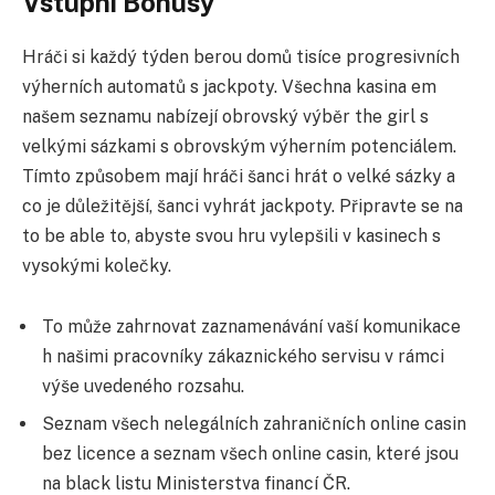
Vstupní Bonusy
Hráči si každý týden berou domů tisíce progresivních
výherních automatů s jackpoty. Všechna kasina em
našem seznamu nabízejí obrovský výběr the girl s
velkými sázkami s obrovským výherním potenciálem.
Tímto způsobem mají hráči šanci hrát o velké sázky a
co je důležitější, šanci vyhrát jackpoty. Připravte se na
to be able to, abyste svou hru vylepšili v kasinech s
vysokými kolečky.
To může zahrnovat zaznamenávání vaší komunikace
h našimi pracovníky zákaznického servisu v rámci
výše uvedeného rozsahu.
Seznam všech nelegálních zahraničních online casin
bez licence a seznam všech online casin, které jsou
na black listu Ministerstva financí ČR.