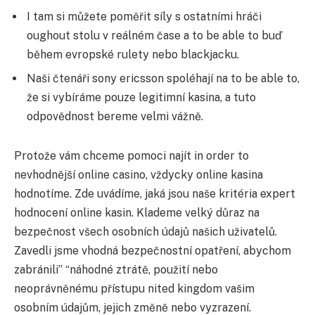
I tam si můžete poměřit síly s ostatními hráči
oughout stolu v reálném čase a to be able to buď
během evropské rulety nebo blackjacku.
Naši čtenáři sony ericsson spoléhají na to be able to,
že si vybíráme pouze legitimní kasina, a tuto
odpovědnost bereme velmi vážně.
Protože vám chceme pomoci najít in order to
nevhodnější online casino, vždycky online kasina
hodnotíme. Zde uvádíme, jaká jsou naše kritéria expert
hodnocení online kasin. Klademe velký důraz na
bezpečnost všech osobních údajů našich uživatelů.
Zavedli jsme vhodná bezpečnostní opatření, abychom
zabránili” “náhodné ztrátě, použití nebo
neoprávněnému přístupu nited kingdom vašim
osobním údajům, jejich změně nebo vyzrazení.