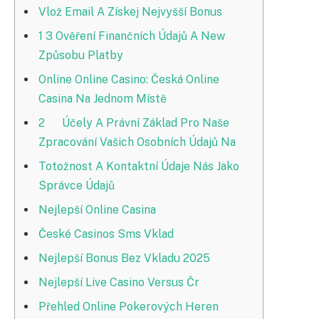
Vlož Email A Získej Nejvyšší Bonus
1 3 Ověření Finančních Údajů A New
Způsobu Platby
Online Online Casino: Česká Online
Casina Na Jednom Místě
2 Účely A Právní Základ Pro Naše
Zpracování Vašich Osobních Údajů Na
Totožnost A Kontaktní Údaje Nás Jako
Správce Údajů
Nejlepší Online Casina
České Casinos Sms Vklad
Nejlepší Bonus Bez Vkladu 2025
Nejlepší Live Casino Versus Čr
Přehled Online Pokerových Heren