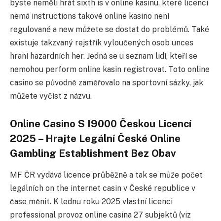
byste neměli hrát sixth is v online kasinu, které licenci
nemá instructions takové online kasino není
regulované a new můžete se dostat do problémů. Také
existuje takzvaný rejstřík vyloučených osob unces
hraní hazardních her. Jedná se u seznam lidí, kteří se
nemohou perform online kasin registrovat. Toto online
casino se původně zaměřovalo na sportovní sázky, jak
můžete vyčíst z názvu.
Online Casino S I9000 Českou Licencí
2025 – Hrajte Legální České Online
Gambling Establishment Bez Obav
MF ČR vydává licence průběžně a tak se může počet
legálních on the internet casin v České republice v
čase měnit. K lednu roku 2025 vlastní licenci
professional provoz online casina 27 subjektů (viz