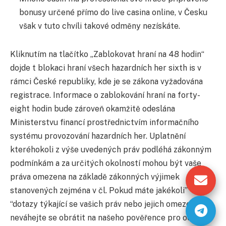
bonusy určené přímo do live casina online, v Česku
však v tuto chvíli takové odměny nezískáte.
Kliknutím na tlačítko „Zablokovat hraní na 48 hodin“
dojde t blokaci hraní všech hazardních her sixth is v
rámci České republiky, kde je se zákona vyžadována
registrace. Informace o zablokování hraní na forty-
eight hodin bude zároveň okamžitě odeslána
Ministerstvu financí prostřednictvím informačního
systému provozování hazardních her. Uplatnění
kteréhokoli z výše uvedených práv podléhá zákonným
podmínkám a za určitých okolností mohou být vaše
práva omezena na základě zákonných výjimek
stanovených zejména v čl. Pokud máte jakékoli”
“dotazy týkající se vašich práv nebo jejich omezení,
neváhejte se obrátit na našeho pověřence pro ochranu