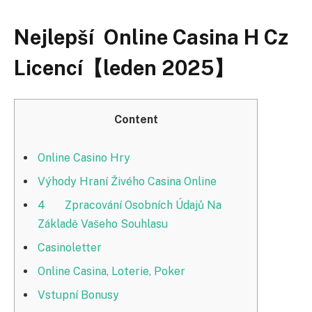
Nejlepší ️ Online Casina H Cz
Licencí【leden 2025】
Content
Online Casino Hry
Výhody Hraní Živého Casina Online
4 Zpracování Osobních Údajů Na
Základě Vašeho Souhlasu
Casinoletter
Online Casina, Loterie, Poker
Vstupní Bonusy