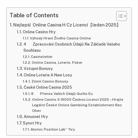
Table of Contents
Nejlepší ️ Online Casina H Cz Licencí【leden 2025】
Online Casino Hry
Výhody Hraní Živého Casina Online
4 Zpracování Osobních Údajů Na Základě Vašeho
Souhlasu
Casinoletter
Online Casina, Loterie, Poker
Vstupní Bonusy
Online Loterie A New Losy
Zimní Casino Bonusy
České Online Casina 2025
8 Přenos Vašich Údajů Guitto Eu
Online Casino S I9000 Českou Licencí 2025 – Hrajte
Legální České Online Gambling Establishment Bez
Obav
Amusnet Hry
Synot Hry
Atomic Position Lab” “hry