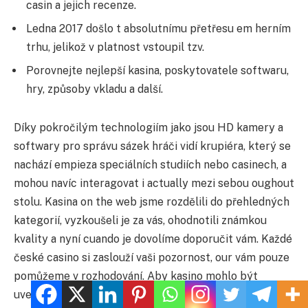
casin a jejich recenze.
Ledna 2017 došlo t absolutnímu přetřesu em herním
trhu, jelikož v platnost vstoupil tzv.
Porovnejte nejlepší kasina, poskytovatele softwaru,
hry, způsoby vkladu a další.
Díky pokročilým technologiím jako jsou HD kamery a
softwary pro správu sázek hráči vidí krupiéra, který se
nachází empieza speciálních studiích nebo casinech, a
mohou navíc interagovat i actually mezi sebou oughout
stolu. Kasina on the web jsme rozdělili do přehledných
kategorií, vyzkoušeli je za vás, ohodnotili známkou
kvality a nyní cuando je dovolíme doporučit vám. Každé
české casino si zaslouží vaši pozornost, our vám pouze
pomůžeme v rozhodování. Aby kasino mohlo být
uvedeno na našem webu, musí splňovat nejvyšší