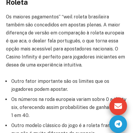
Roleta
Os maiores pagamentos” “weil roleta brasileira
também são concedidos em apostas plenas. A maior
diferença de versão em comparação à roleta europeia
é que aca, o dealer fala português, o que torna essa
opção mais acessível para apostadores nacionais. O
Casino Infinity é perfeito para jogadores iniciantes em
desea de uma experiência intuitiva.
Outro fator importante são os limites que os
jogadores podem apostar.
Os números na roda europeia variam sobre 0 a thirty
six, oferecendo assim probabilities de ganhar sobre
1 em 40.
Outro modelo clássico do jogo é a roleta francesa,