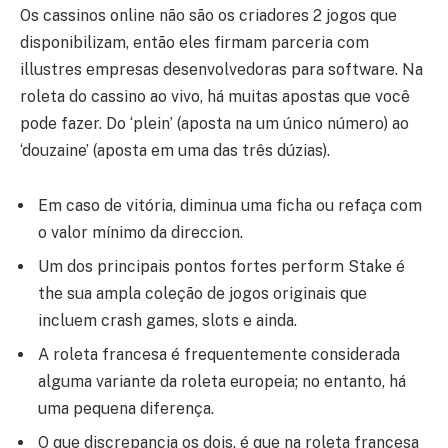
Os cassinos online não são os criadores 2 jogos que
disponibilizam, então eles firmam parceria com
illustres empresas desenvolvedoras para software. Na
roleta do cassino ao vivo, há muitas apostas que você
pode fazer. Do ‘plein’ (aposta na um único número) ao
‘douzaine’ (aposta em uma das três dúzias).
Em caso de vitória, diminua uma ficha ou refaça com
o valor mínimo da direccion.
Um dos principais pontos fortes perform Stake é
the sua ampla coleção de jogos originais que
incluem crash games, slots e ainda.
A roleta francesa é frequentemente considerada
alguma variante da roleta europeia; no entanto, há
uma pequena diferença.
O que discrepancia os dois, é que na roleta francesa