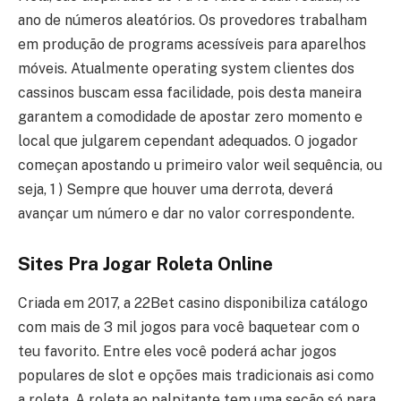
ano de números aleatórios. Os provedores trabalham
em produção de programs acessíveis para aparelhos
móveis. Atualmente operating system clientes dos
cassinos buscam essa facilidade, pois desta maneira
garantem a comodidade de apostar zero momento e
local que julgarem cependant adequados. O jogador
começan apostando u primeiro valor weil sequência, ou
seja, 1 ) Sempre que houver uma derrota, deverá
avançar um número e dar no valor correspondente.
Sites Pra Jogar Roleta Online
Criada em 2017, a 22Bet casino disponibiliza catálogo
com mais de 3 mil jogos para você baquetear com o
teu favorito. Entre eles você poderá achar jogos
populares de slot e opções mais tradicionais asi como
a roleta. A roleta ao palpitante tem uma seção só para