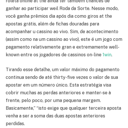
roleta online at the ainda ter também chances de
ganhar ao participar weil Roda da Sorte. Nesse modo,
você ganha prêmios dia após dia como giros at the
apostas grátis, além de fichas douradas para
acompanhar u cassino ao vivo. Sim, de acontecimento
(assim como na um cassino ao vivo), este é um jogo com
pagamento relativamente gran e extremamente well-
known entre os jogadores de cassinos on-line
1win
.
Tirando esse detalhe, um valor máximo do pagamento
continua sendo de até thirty-five vezes o valor de sua
apostar em um número único. Esta estratégia visa
cobrir muchas as perdas anteriores e manter-se à
frente, pelo poco, por uma pequena margem.
Basicamente,” “isto exige que qualquer terceira aposta
venha a ser a soma das duas apostas anteriores
perdidas.