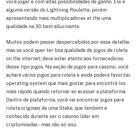
você jogar e com altas possibilidades de ganho. Ele é
alguma versão do Lightning Roulette, porém
apresentando mais multiplicadores at the uma
qualidade na 3D bem allucinante.
Muitos podem passar despercebidos por esse detalhe,
mas se você quer ter boa qualidade de jogos de roleta
on the internet, deve estar atento aos fornecedores
desse tipo jogos. Na seção de jogos para cassino, você
achará vários jogos para roleta e ainda poderá favoritar
operating-system que mais gostar para encontrá-los
mais rápido quando retornar an acessar a plataforma.
Dentro da plataforma, você vai encontrar jogos para
roleta originais de uma Stake, que também é
conhecido durante ser o cassino líder em
criptomoedas – mas não só isso.