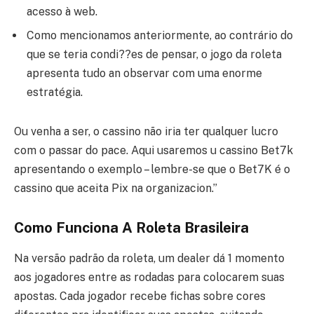
acesso à web.
Como mencionamos anteriormente, ao contrário do
que se teria condi??es de pensar, o jogo da roleta
apresenta tudo an observar com uma enorme
estratégia.
Ou venha a ser, o cassino não iria ter qualquer lucro
com o passar do pace. Aqui usaremos u cassino Bet7k
apresentando o exemplo – lembre-se que o Bet7K é o
cassino que aceita Pix na organizacion.”
Como Funciona A Roleta Brasileira
Na versão padrão da roleta, um dealer dá 1 momento
aos jogadores entre as rodadas para colocarem suas
apostas. Cada jogador recebe fichas sobre cores