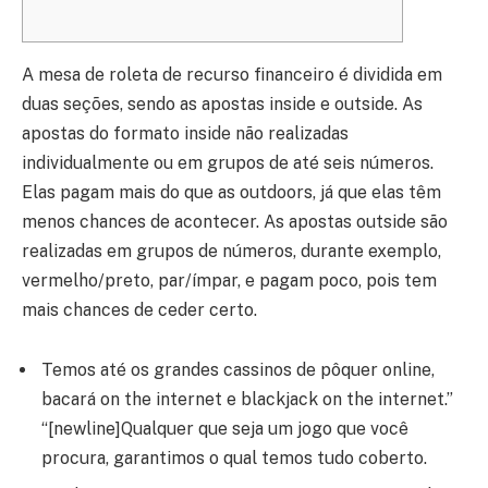
A mesa de roleta de recurso financeiro é dividida em
duas seções, sendo as apostas inside e outside. As
apostas do formato inside não realizadas
individualmente ou em grupos de até seis números.
Elas pagam mais do que as outdoors, já que elas têm
menos chances de acontecer. As apostas outside são
realizadas em grupos de números, durante exemplo,
vermelho/preto, par/ímpar, e pagam poco, pois tem
mais chances de ceder certo.
Temos até os grandes cassinos de pôquer online,
bacará on the internet e blackjack on the internet.”
“[newline]Qualquer que seja um jogo que você
procura, garantimos o qual temos tudo coberto.