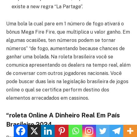
existe a new regra “La Partage”.
Uma bola la cual pare em 1 número de fogo ativará o
bônus Mega Fire Fire, que multiplica u valor ganho. Em
algumas ocasiões, ten números podem se tornar
números” “de fogo, aumentando because chances de
ganhar uma bolada. Na roleta brasileira você se
comunica apresentando os dealers na tempo real, além
de conversar com outros jogadores nacionais. Você
pode buscar duas leis na legislação brasileira de jogos
online o qual se certifica perform destino dos
elementos arrecadados em cassinos.
“roleta Online A Dinheiro Real Em País
Brasileiro 2024