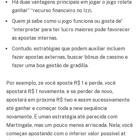
Há duas vantagens principais em jogar o jogo roleta
ganhar” “recurso financeiro no Izzi.
Quem já sabe como u jogo funciona ou gosta de”
“interpretar para ter lucro maiores pode favorecer
as apostas internas.
Contudo, estratégias que podem auxiliar incluem
fazer apostas externas, buscar bônus de cassino e
fazer uma boa gestão de gradilla.
Por exemplo, ze você aposta R$ 1 e perde, você
apostará R$ 1 novamente, e se perder de novo,
apostará em próxima R$ two e assim sucessivamente
até ganhar e começar toda a new sequência
novamente. É uman estratégia até parecida com
Martingale, mas um pouco menos arriscada. Nela, você
começan apostando com o inferior valor possível at