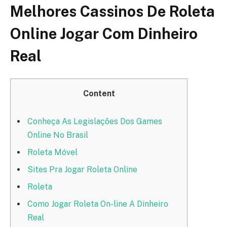
Melhores Cassinos De Roleta
Online Jogar Com Dinheiro
Real
Content
Conheça As Legislações Dos Games
Online No Brasil
Roleta Móvel
Sites Pra Jogar Roleta Online
Roleta
Como Jogar Roleta On-line A Dinheiro
Real