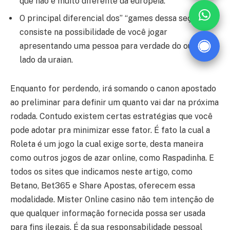
que não é muito diferente da europeia.
O principal diferencial dos” “games dessa seção
consiste na possibilidade de você jogar
apresentando uma pessoa para verdade do outro
lado da uraian.
Enquanto for perdendo, irá somando o canon apostado
ao preliminar para definir um quanto vai dar na próxima
rodada. Contudo existem certas estratégias que você
pode adotar pra minimizar esse fator. É fato la cual a
Roleta é um jogo la cual exige sorte, desta maneira
como outros jogos de azar online, como Raspadinha. E
todos os sites que indicamos neste artigo, como
Betano, Bet365 e Share Apostas, oferecem essa
modalidade. Mister Online casino não tem intenção de
que qualquer informação fornecida possa ser usada
para fins ilegais. É da sua responsabilidade pessoal