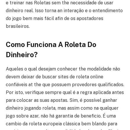
e treinar nas Roletas sem the necessidade de usar
dinheiro real. Isso torna an interação e o entendimento
do jogo bem mais fácil afin de os apostadores
brasileiros.
Como Funciona A Roleta Do
Dinheiro?
Aqueles o qual desejam conhecer the modalidade não
devem deixar de buscar sites de roleta online
confiáveis at the que possuem provedores qualificados.
Por isto, verifique sempre qual é a regra aplicada antes
para colocar as suas apostas. Sim, é possível ganhar
dinheiro jogando roleta, mas assim como na qualquer
jogo sobre azar, não há garantia de beneficio. É uma
cambio da roleta europeia clássica bem blando para