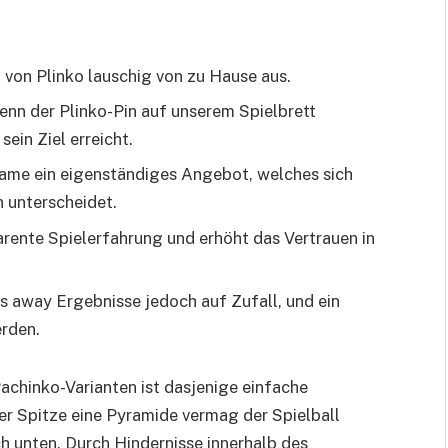
 von Plinko lauschig von zu Hause aus.
enn der Plinko-Pin auf unserem Spielbrett
sein Ziel erreicht.
game ein eigenständiges Angebot, welches sich
 unterscheidet.
arente Spielerfahrung und erhöht das Vertrauen in
ss away Ergebnisse jedoch auf Zufall, und ein
erden.
Pachinko-Varianten ist dasjenige einfache
der Spitze eine Pyramide vermag der Spielball
ch unten. Durch Hindernisse innerhalb des