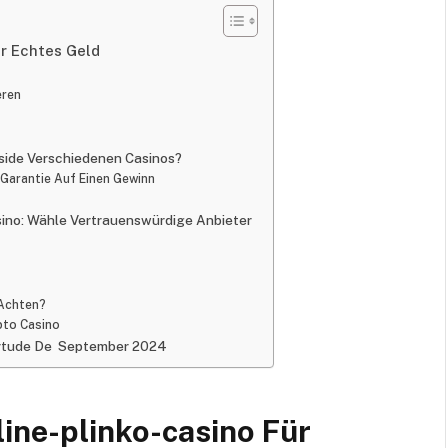
ür Echtes Geld
eren
nside Verschiedenen Casinos?
 Garantie Auf Einen Gewinn
sino: Wähle Vertrauenswürdige Anbieter
 Achten?
pto Casino
irtude De ️ September 2024
line-plinko-casino Für