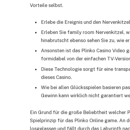
Vorteile selbst.
Erlebe die Ereignis und den Nervenkitzel
Erleben Sie family room Nervenkitzel, w
hinabrutscht ebenso sehen Sie zu, wie er 
Ansonsten ist das Plinko Casino Video 
formidabel von der einfachen TV-Version
Diese Technologie sorgt für eine transp
dieses Casino.
Wie bei allen Glücksspielen basieren pa
Gewinn kann wirklich nicht garantiert w
Ein Grund für die große Beliebtheit welcher 
Spielprinzip für das Plinko Online game. An 
losgelassen und fällt durch das Labyrinth na