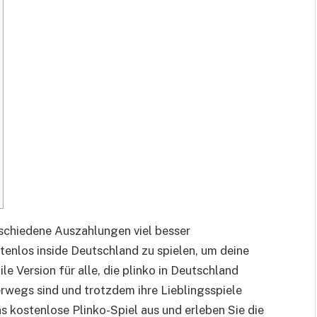
erschiedene Auszahlungen viel besser
tenlos inside Deutschland zu spielen, um deine
le Version für alle, die plinko in Deutschland
erwegs sind und trotzdem ihre Lieblingsspiele
 kostenlose Plinko-Spiel aus und erleben Sie die