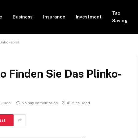
Tax
e
Business
Insurance
Investment
Saving
linko-spiel
o Finden Sie Das Plinko-
, 2025
No hay comentarios
18 Mins Read
est