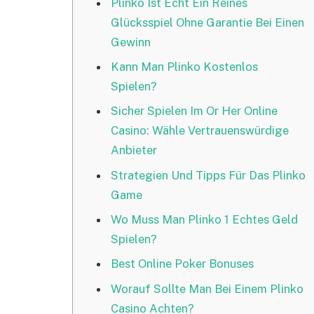
Plinko Ist Echt Ein Reines
Glücksspiel Ohne Garantie Bei Einen
Gewinn
Kann Man Plinko Kostenlos
Spielen?
Sicher Spielen Im Or Her Online
Casino: Wähle Vertrauenswürdige
Anbieter
Strategien Und Tipps Für Das Plinko
Game
Wo Muss Man Plinko 1 Echtes Geld
Spielen?
Best Online Poker Bonuses
Worauf Sollte Man Bei Einem Plinko
Casino Achten?